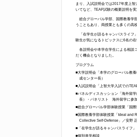
まり、入試説明会では2017年度上
いてなど、TEAP試験の概要説明を
総合グローバル学部、国際教養学部
うこともあり、両授業とも多くの高
「在学生が語るキャンパスライフ」
験生が気になるトピックスに6名の
各説明会や本学在学生による相談コ
だく機会となりました。
プログラム
■大学説明会「本学のグローバル教養
成センター長）
■入試説明会「上智大学入試でのTE
■パネルディスカッション「海外留学
長）・パネリスト 海外留学に参
■総合グローバル学部体験授業「国際
■国際教養学部体験授業「Ideal and Reality in 
Collective Self-Defense」／
■「在学生が語るキャンパスライフ」
■個別進学相談