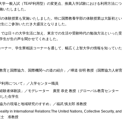
智大学一般入試（TEAP利用型）の変更点、推薦入学試験における利用方法につ
実施いたしました。
の体験授業も実施いたしました。特に国際教養学部の体験授業は大阪初とい
校生にご参加いただき大盛況となりました。
では日々の大学生活に加え、東京での生活や受験時代の勉強方法といった受
在学生が生の声を聞かせてくれました。
ーナー、学生寮相談コーナーを通して、幅広く上智大学の情報を知っていた
教育と国際協力、国際機関への道の紹介」／曄道 佳明 教授（国際協力人材育
AP利用について」／入学センター職員
経験者体験談」／モデレーター 廣里 恭史 教授（グローバル教育センター
加した在学生
協力の現場と地域研究のすすめ」／福武 慎太郎 准教授
International Relations:The United Nations, Collective Security, and
安野 正士 准教授