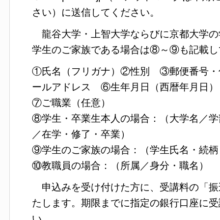
さい）に送信してください。
龍谷大学・上智大学ならびに京都大学の
学生のご家族である場合は⑧～⑨も記載し
①氏名（フリガナ）②性別 ③郵便番号・
ールアドレス ⑥生年月日（西暦年月日）
⑦ご職業（任意）
⑧学生・卒業生本人の場合：（大学名／学
／在学・修了・卒業）
⑨学生のご家族の場合：（学生氏名・続柄
⑩教職員の場合：（所属／身分・職名）
申込みを受け付けた方に、受講料の「振
たします。期限までに指定の銀行口座に受
い。