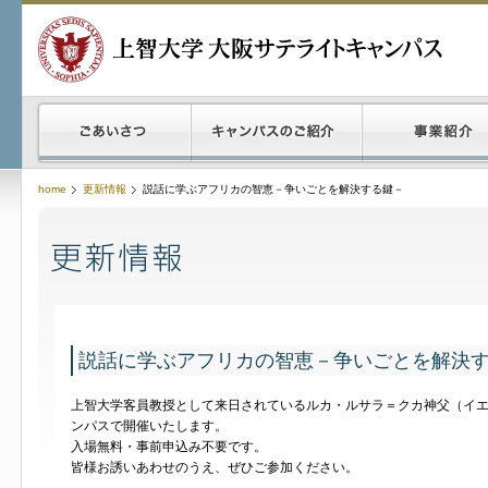
home
更新情報
説話に学ぶアフリカの智恵－争いごとを解決する鍵－
説話に学ぶアフリカの智恵－争いごとを解決
上智大学客員教授として来日されているルカ・ルサラ＝クカ神父（イ
ンパスで開催いたします。
入場無料・事前申込み不要です。
皆様お誘いあわせのうえ、ぜひご参加ください。