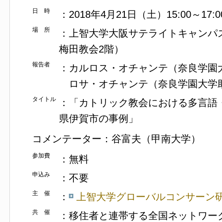
日 時
：2018年4月21日（土）15:00～17:0
場 所
：上智大学大阪サテライトキャンパ
梅田教会2階）
報告者
：カルロス・オチャンテ（奈良学園
ロサ・オチャンテ（奈良学園大学
タイトル
：「カトリック教会における多言語
県伊賀市の事例」
コメンテーター：谷富夫（甲南大学）
参加費
：無料
申込み
：不要
主 催
：
上智大学グローバルコンサーン
共 催
：移住者と連帯する全国ネットワー