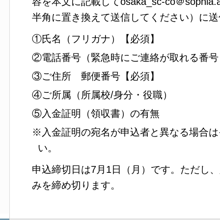
容を本文に記載してosaka_sc-co＠sophi
半角に置き換えて送信してください）に送
①氏名（フリガナ）【必須】
②電話番号（緊急時にご連絡が取れる番号
③ご住所 郵便番号【必須】
④ご所属（所属校/身分・役職）
⑤入金証明（領収書）の有無
※入金証明の宛名が申込者と異なる場合は
い。
申込締切日は7月1日（月）です。ただし
みを締め切ります。