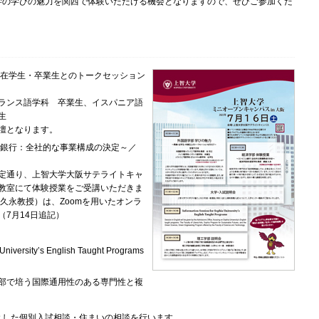
学の学びの魅力を関西で体験いただける機会となりますので、ぜひご参加くだ
・在学生・卒業生とのトークセッション
ランス語学科 卒業生、イスパニア語
生
壇となります。
と銀行：全社的な事業構成の決定～／
定通り、上智大学大阪サテライトキャ
教室にて体験授業をご受講いただきま
久永教授）は、Zoomを用いたオンラ
7月14日追記）
 University’s English Taught Programs
部で培う国際通用性のある専門性と複
とした個別入試相談・住まいの相談を行います。