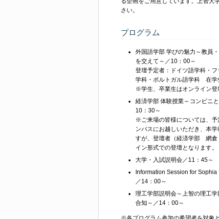
る企画をご用意しています。上智大
さい。
プログラム
外国語学部 学びの魅力～教員
を交えて～／10：00～
登壇予定者：ドイツ語学科・フ
学科・ポルトガル語学科 在学
※学生、卒業生はオンライン登
経済学部 体験授業～コンビニ
10：30～
※ご来場の皆様については、予
ンパスにお越しいただき、本学
すが、登壇者（経済学部 網倉 
イン形式での登壇となります。（
大学・入試説明会／11：45～
Information Session for Sophia
／14：00～
理工学部説明会～上智の理工学
合知～／14：00～
※各プログラム参加の希望者を対象