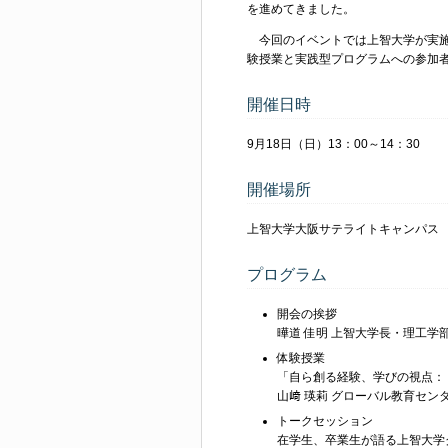
を進めてきました。
今回のイベントでは上智大学が実施
験授業と実践型プログラムへの参加
開催日時
9月18日（日）13：00～14：30
開催場所
上智大学大阪サテライトキャンパス
プログラム
開会の挨拶
曄道 佳明 上智大学長・理工学
体験授業
「自ら創る経験、学びの視点：
山﨑 瑛莉 グローバル教育センタ
トークセッション
在学生、卒業生が語る上智大学